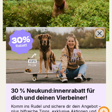
Allergy test for dogs
Selina Thiele | May 11, 2026
OUR PETS CAN SUFFER FROM ALLERGIES, JUST
LIKE US HUMANS. ITCHING, SKIN INFLAMMATION
AND GASTROINTESTINAL PROBLEMS ARE JUST
SOME OF...
30 % Neukund:innenrabatt für
dich und deinen Vierbeiner!
Weiterlesen
Komm ins Rudel und sichere dir dein Angebot –
plus hilfreiche Tipps, exklusive Aktionen und