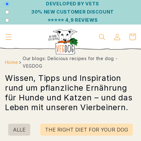
DIRECTLY
DEVELOPED BY VETS
TO THE
30% NEW CUSTOMER DISCOUNT
CONTENT
⭐⭐⭐⭐⭐ 4,9 REVIEWS
Log
Shoppin
in
cart
Our blogs: Delicious recipes for the dog -
Home
﹥
VEGDOG
Wissen, Tipps und Inspiration
rund um pflanzliche Ernährung
für Hunde und Katzen – und das
Leben mit unseren Vierbeinern.
ALLE
THE RIGHT DIET FOR YOUR DOG