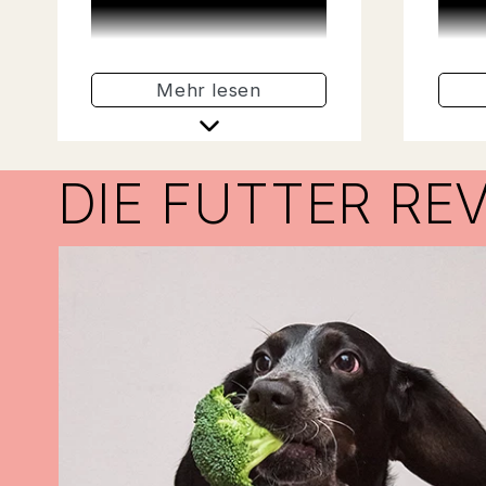
Aminosäuren zur
Kohle
Unterstützung der
satt
Muskelfunktion bei.
liefer
Mehr lesen
DIE FUTTER RE