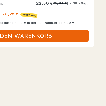
E
ng:
22,50 €
23,94 €
9,38 €/kg
R
:
20,25 €
SPARE 10%
EN
tschland / 129 € in der EU. Darunter ab 4,99 € -
 DEN WARENKORB