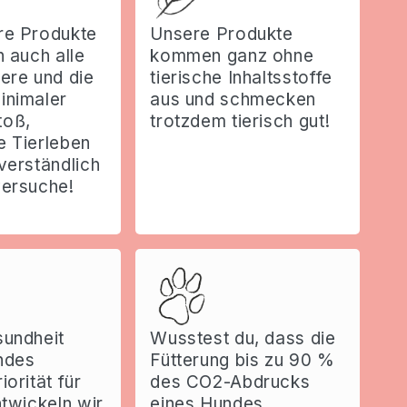
re Produkte
Unsere Produkte
h auch alle
kommen ganz ohne
ere und die
tierische Inhaltsstoffe
inimaler
aus und schmecken
toß,
trotzdem tierisch gut!
e Tierleben
verständlich
versuche!
sundheit
Wusstest du, dass die
ndes
Fütterung bis zu 90 %
iorität für
des CO2-Abdrucks
ntwickeln wir
eines Hundes