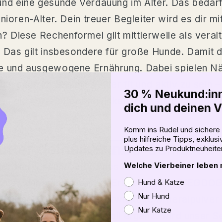
und eine gesunde Verdauung im Alter. Das bedarf
nioren-Alter. Dein treuer Begleiter wird es dir 
Diese Rechenformel gilt mittlerweile als veralt
 Das gilt insbesondere für große Hunde. Damit d
de und ausgewogene Ernährung. Dabei spielen Nä
um auch im Senioren-Alter fit und aktiv zu sein –
30 % Neukund:inn
n ein Nassfutter entwickelt, das auf den Bedarf
dich und deinen V
Komm ins Rudel und sichere 
plus hilfreiche Tipps, exklus
futter deinen Hunde-Senioren
Updates zu Produktneuheite
MEHR LESEN
Welche Vierbeiner leben m
t der Herzgesundheit deines Hundes.
nden wir unter anderem Erbsen. Die im VEGDOG 
Hund & Katze
Nur Hund
tur bei. Das von uns entwickelte Mineralpulver l
Nur Katze
. Abgeschmeckt und sinnvoll ergänzt wird unser S