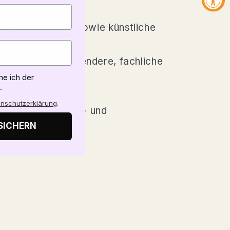
e Tierversuche sowie künstliche
 Für noch tiefgreifendere, fachliche
e ich der
.
nschutzerklärung
.
ziellen Nährstoff- und
SICHERN