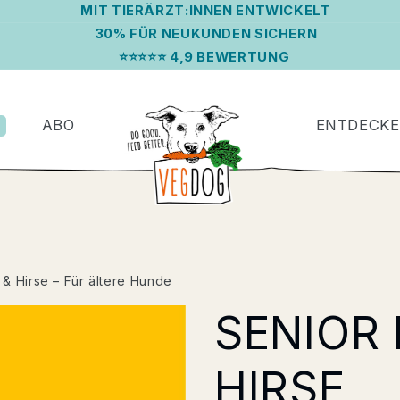
MIT TIERÄRZT:INNEN ENTWICKELT
30% FÜR NEUKUNDEN SICHERN
⭐⭐⭐⭐⭐ 4,9 BEWERTUNG
ABO
ENTDECK
& Hirse – Für ältere Hunde
SENIOR 
HIRSE