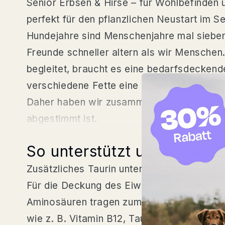
Senior Erbsen & Hirse – für Wohlbefinden 
perfekt für den pflanzlichen Neustart im Se
Hundejahre sind Menschenjahre mal sieben? 
Freunde schneller altern als wir Menschen.
begleitet, braucht es eine bedarfsdecken
verschiedene Fette eine essenzielle Rolle, 
Daher haben wir zusammen mit Tierärztinne
abgestimmt ist.
.
So unterstützt unser Nass
Zusätzliches Taurin unterstützt den Erhal
Für die Deckung des Eiweißbedarfs verwe
Aminosäuren tragen zum Erhalt der Muskula
wie z. B. Vitamin B12, Taurin und Carnitin