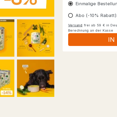
MENGE
MENG
Einmalige Bestellu
FÜR
FÜR
SENIOR
SENIO
Abo (-10% Rabatt)
ERBSEN
ERBS
&AMP;
&AMP;
Versand
frei ab 59 € in Deu
HIRSE
HIRSE
Berechnung an der Kasse
IN