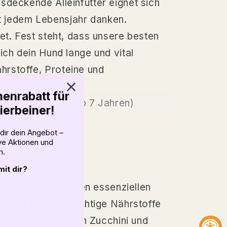
sdeckende Alleinfutter eignet sich
mit jedem Lebensjahr danken.
et. Fest steht, dass unsere besten
ich dein Hund lange und vital
hrstoffe, Proteine und
 und zu bleiben.
enrabatt für
 älterer Hunde (ab 7 Jahren)
ierbeiner!
dir dein Angebot –
ive Aktionen und
n.
it dir?
Senior enthaltenen essenziellen
iefert weitere wichtige Nährstoffe
eniorenfutter durch Zucchini und