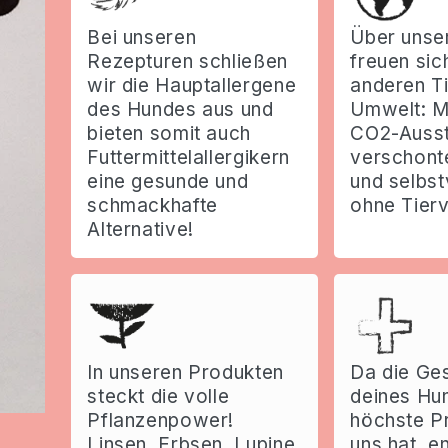
Bei unseren
Über unse
Rezepturen schließen
freuen sic
wir die Hauptallergene
anderen Ti
des Hundes aus und
Umwelt: M
bieten somit auch
CO2-Auss
Futtermittelallergikern
verschont
eine gesunde und
und selbst
schmackhafte
ohne Tier
Alternative!
In unseren Produkten
Da die Ge
steckt die volle
deines Hu
Pflanzenpower!
höchste Pr
Linsen, Erbsen, Lupine
uns hat, e