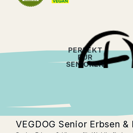
PERFEKT
FÜR
SENIOREN
Beschreibung
Zusammenset
VEGDOG Senior Erbsen & H