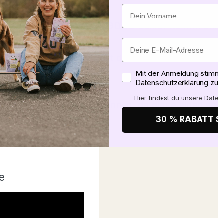
TSSTOFFE
nicht vom alten Eisen: VEGDOG Senior kommt ohn
n genaue Herkunft findest du unter
Inhaltsstoffe
.
Zustimmung
Mit der Anmeldung stimm
ABC
.
Datenschutzerklärung zu
Hier findest du unsere
Date
en und laktierende Hündinnen, da diese einen spe
30 % RABATT 
e
glutenfreie und
ere