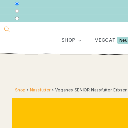
DIREKT
ZUM
INHALT
SHOP
VEGCAT
Neu
Shop
﹥
Nassfutter
﹥
Veganes SENIOR Nassfutter Erbsen 
ZU
PRODUKTINFORMATIONEN
SPRINGEN