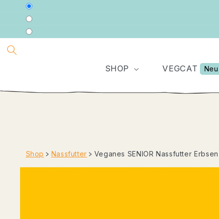
DIREKT
ZUM
INHALT
SHOP
VEGCAT
Neu
Shop
﹥
Nassfutter
﹥
Veganes SENIOR Nassfutter Erbsen 
ZU
PRODUKTINFORMATIONEN
SPRINGEN