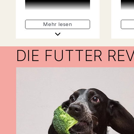
Aminosäuren zur
Kohle
Unterstützung der
satt
Muskelfunktion bei.
liefer
Mehr lesen
DIE FUTTER RE