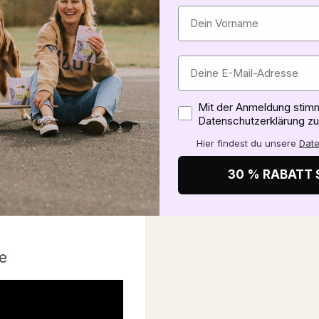
TSSTOFFE
nicht vom alten Eisen: VEGDOG Senior kommt ohn
n genaue Herkunft findest du unter
Inhaltsstoffe
.
Zustimmung
ABC
.
Mit der Anmeldung stimm
Datenschutzerklärung zu
Hier findest du unsere
Date
en und laktierende Hündinnen, da diese einen spe
30 % RABATT 
e
glutenfreie und
ere