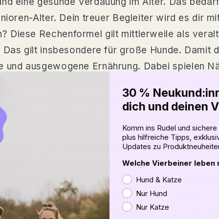
und eine gesunde Verdauung im Alter. Das bedarf
nioren-Alter. Dein treuer Begleiter wird es dir 
Diese Rechenformel gilt mittlerweile als veralt
 Das gilt insbesondere für große Hunde. Damit d
de und ausgewogene Ernährung. Dabei spielen Nä
um auch im Senioren-Alter fit und aktiv zu sein –
30 % Neukund:inn
n ein Nassfutter entwickelt, das auf den Bedarf
dich und deinen V
Komm ins Rudel und sichere 
plus hilfreiche Tipps, exklus
futter deinen Hunde-Senioren
Updates zu Produktneuheite
MEHR LESEN
t der Herzgesundheit deines Hundes.
Welche Vierbeiner leben m
nden wir unter anderem Erbsen. Die im VEGDOG 
Hund & Katze
Nur Hund
tur bei. Das von uns entwickelte Mineralpulver l
Nur Katze
. Abgeschmeckt und sinnvoll ergänzt wird unser S