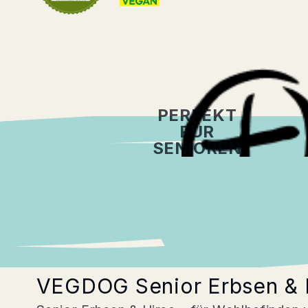
PERFEKT
FÜR
SENIOREN
Beschreibung
Zusammenset
VEGDOG Senior Erbsen & H