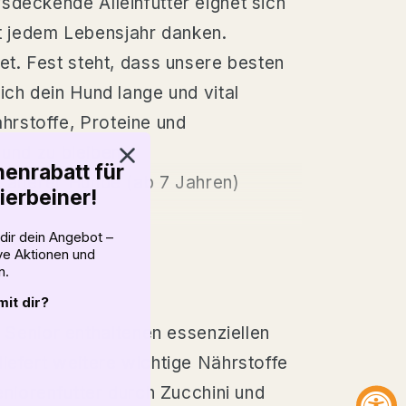
sdeckende Alleinfutter eignet sich
mit jedem Lebensjahr danken.
et. Fest steht, dass unsere besten
ich dein Hund lange und vital
hrstoffe, Proteine und
 und zu bleiben.
enrabatt für
 älterer Hunde (ab 7 Jahren)
ierbeiner!
dir dein Angebot –
ive Aktionen und
n.
it dir?
Senior enthaltenen essenziellen
iefert weitere wichtige Nährstoffe
eniorenfutter durch Zucchini und