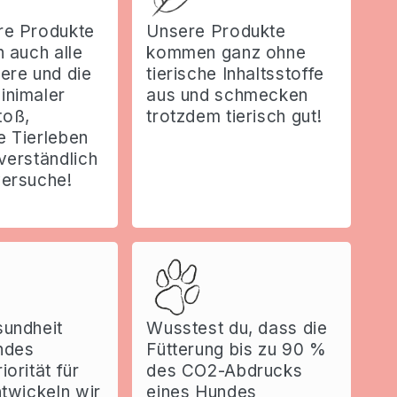
re Produkte
Unsere Produkte
h auch alle
kommen ganz ohne
ere und die
tierische Inhaltsstoffe
inimaler
aus und schmecken
toß,
trotzdem tierisch gut!
e Tierleben
verständlich
versuche!
sundheit
Wusstest du, dass die
ndes
Fütterung bis zu 90 %
iorität für
des CO2-Abdrucks
ntwickeln wir
eines Hundes