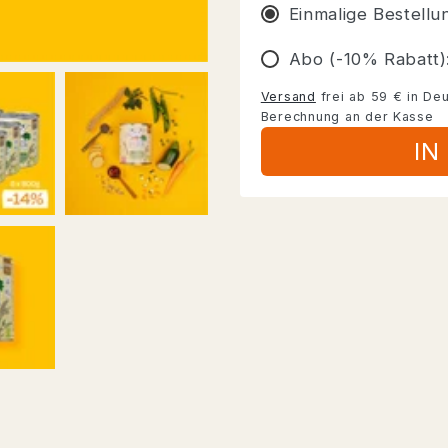
MENGE
MENG
Einmalige Bestellu
FÜR
FÜR
SENIOR
SENIO
Abo (-10% Rabatt)
ERBSEN
ERBS
&AMP;
&AMP;
Versand
frei ab 59 € in Deu
HIRSE
HIRSE
Berechnung an der Kasse
IN