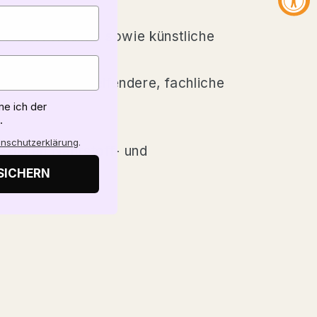
e Tierversuche sowie künstliche
 Für noch tiefgreifendere, fachliche
e ich der
.
nschutzerklärung
.
ziellen Nährstoff- und
SICHERN