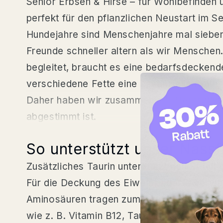
Senior Erbsen & Hirse – für Wohlbefinden 
perfekt für den pflanzlichen Neustart im Se
Hundejahre sind Menschenjahre mal sieben? 
Freunde schneller altern als wir Menschen.
begleitet, braucht es eine bedarfsdecken
verschiedene Fette eine essenzielle Rolle, 
Daher haben wir zusammen mit Tierärztinne
abgestimmt ist.
.
So unterstützt unser Nass
Zusätzliches Taurin unterstützt den Erhal
Für die Deckung des Eiweißbedarfs verwe
Aminosäuren tragen zum Erhalt der Muskula
wie z. B. Vitamin B12, Taurin und Carnitin