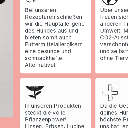
Bei unseren
Über unse
Rezepturen schließen
freuen sic
wir die Hauptallergene
anderen Ti
des Hundes aus und
Umwelt: M
bieten somit auch
CO2-Auss
Futtermittelallergikern
verschont
eine gesunde und
und selbst
schmackhafte
ohne Tier
Alternative!
In unseren Produkten
Da die Ge
steckt die volle
deines Hu
Pflanzenpower!
höchste Pr
Linsen, Erbsen, Lupine
uns hat, e