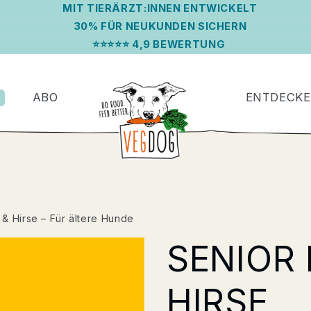
MIT TIERÄRZT:INNEN ENTWICKELT
30% FÜR NEUKUNDEN SICHERN
⭐⭐⭐⭐⭐ 4,9 BEWERTUNG
ABO
ENTDECK
& Hirse – Für ältere Hunde
SENIOR 
HIRSE