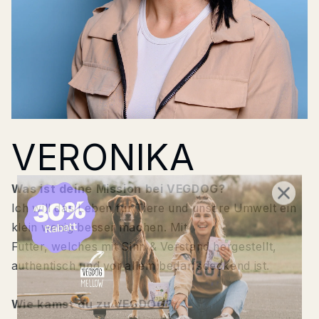
VERONIKA
Was ist deine Mission bei VEGDOG?
Ich will das Leben für Tiere und unsere Umwelt ein
klein wenig besser machen. Mit
Futter, welches mit Sinn & Verstand hergestellt,
authentisch und vor allem bedarfsdeckend ist.
Wie kamst du zu VEGDOG?