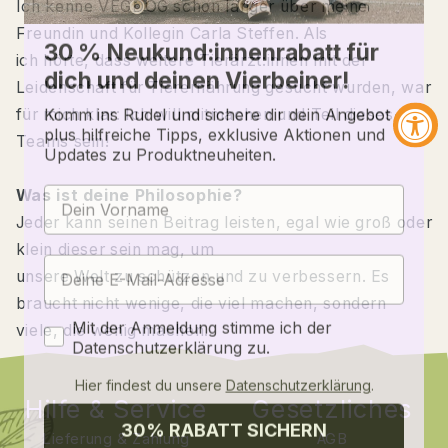
Ich kenne VEGDOG schon länger über meine
Freundin und Kollegin Carla Steffen. Als
30 % Neukund:innenrabatt für
ich hörte, dass weitere Tierärzt:innen mit der
dich und deinen Vierbeiner!
Leidenschaft für Tierernährung gesucht wurden, war
Komm ins Rudel und sichere dir dein Angebot –
für mich klar: Ich will mitmachen und Teil dieses
plus hilfreiche Tipps, exklusive Aktionen und
Updates zu Produktneuheiten.
Teams sein!
Was ist deine Philosophie?
Jeder kann seinen Beitrag leisten, egal wie groß oder
klein dieser sein mag, um
unsere Welt zu schützen und zu verbessern. Es
braucht nicht wenige, die viel machen, sondern
Zustimmung
Mit der Anmeldung stimme ich der
viele, die wenig machen.
Datenschutzerklärung zu.
Hier findest du unsere
Datenschutzerklärung
.
Hilfe & Service
Gesetzliches
30% RABATT SICHERN
Lieferung & Zahlung
AGB