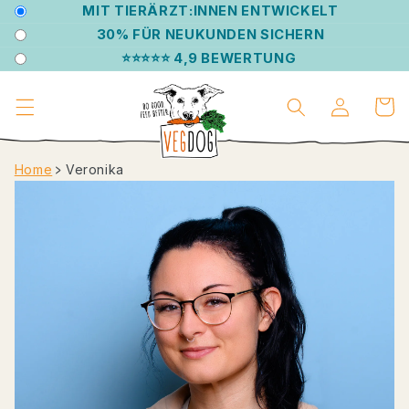
DIREKT
MIT TIERÄRZT:INNEN ENTWICKELT
ZUM
30% FÜR NEUKUNDEN SICHERN
INHALT
⭐⭐⭐⭐⭐ 4,9 BEWERTUNG
Einloggen
Warenko
Home
﹥
Veronika