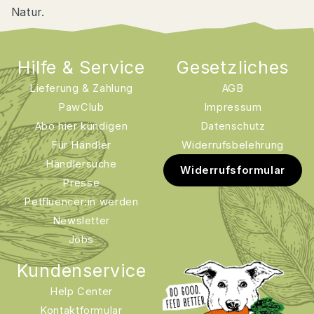
Hier findest du unsere
Datenschutzerklärung
.
Natur.
30% RABATT SICHERN
Hilfe & Service
Gesetzliches
Lieferung & Zahlung
AGB
PawClub
Impressum
Abo hier kündigen
Datenschutz
Für Händler
Widerrufsbelehrung
Händlersuche
Widerrufsformular
Presse
Petfluencer:in werden
Newsletter
Jobs
Kundenservice
Help Center
Kontaktformular