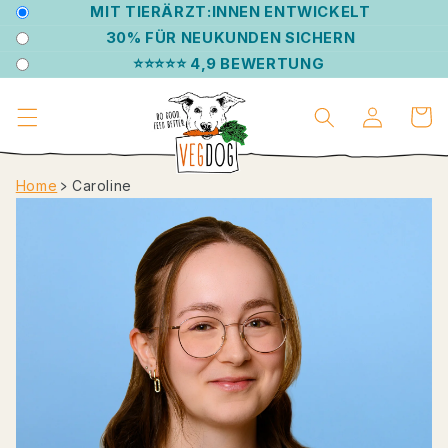
DIREKT
MIT TIERÄRZT:INNEN ENTWICKELT
ZUM
30% FÜR NEUKUNDEN SICHERN
INHALT
⭐⭐⭐⭐⭐ 4,9 BEWERTUNG
Einloggen
Warenko
Home
﹥
Caroline