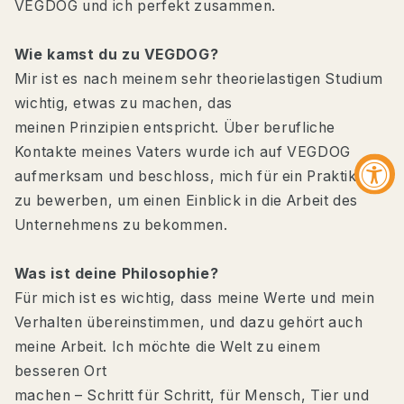
VEGDOG und ich perfekt zusammen.
Wie kamst du zu VEGDOG?
Mir ist es nach meinem sehr theorielastigen Studium
wichtig, etwas zu machen, das
30 % Neukund:innenrabatt für
meinen Prinzipien entspricht. Über berufliche
dich und deinen Vierbeiner!
Kontakte meines Vaters wurde ich auf VEGDOG
Komm ins Rudel und sichere dir dein Angebot –
aufmerksam und beschloss, mich für ein Praktikum
plus hilfreiche Tipps, exklusive Aktionen und
Updates zu Produktneuheiten.
zu bewerben, um einen Einblick in die Arbeit des
Unternehmens zu bekommen.
Was ist deine Philosophie?
Für mich ist es wichtig, dass meine Werte und mein
Verhalten übereinstimmen, und dazu gehört auch
meine Arbeit. Ich möchte die Welt zu einem
Zustimmung
Mit der Anmeldung stimme ich der
besseren Ort
Datenschutzerklärung zu.
machen – Schritt für Schritt, für Mensch, Tier und