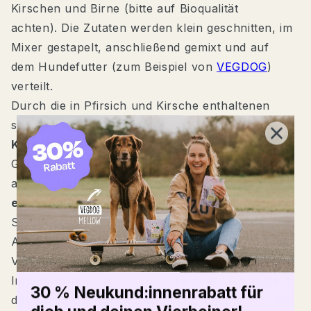
Kirschen und Birne (bitte auf Bioqualität
achten). Die Zutaten werden klein geschnitten, im
Mixer gestapelt, anschließend gemixt und auf
dem Hundefutter (zum Beispiel von
VEGDOG
)
verteilt.
Durch die in Pfirsich und Kirsche enthaltenen
sekundären Pflanzenstoffe wie
Anthocyan und
Katechin
ist dieser Mix ein wahrer
Gesundheitsbooster. Diese wirken nämlich positiv
auf das
Herz- Kreislauf- System und
entzündungshemmend
. Da kann die
Sommergrippe ruhig kommen ?
Auch die anderen Obstsorten enthalten eine
Vielzahl verschiedener, gesundheitsfördernder
Inhaltsstoffe. Nicht umsonst heißt es „An apple a
30 % Neukund:innenrabatt für
day keeps the doctor away“. Wichtig: Die Vitamine