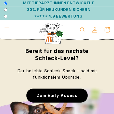
DIREKT
MIT TIERÄRZT:INNEN ENTWICKELT
ZUM
30% FÜR NEUKUNDEN SICHERN
INHALT
⭐⭐⭐⭐⭐ 4,9 BEWERTUNG
Einloggen
Warenko
Bereit für das nächste
Schleck-Level?
Weil jeder Hund ein Zuhause verdient.
Pflanzliche Futter-Revolution für Hunde
Der beliebte Schleck-Snack – bald mit
Genieße volle Flexibilität & dauerhaft
Unsere VEGCAT Skincares sind da!
funktionalem Upgrade.
und Katzen.
10% Rabatt.
Zum Early Access