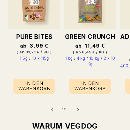
PURE BITES
GREEN CRUNCH
AD
Normaler
3,99 €
Normaler
11,49 €
ab
ab
Preis
Preis
GRUNDPREIS
PRO
GRUNDPREIS
PRO
(
ab 31,21 €
/
KG
)
(
ab 6,45 €
/
KG
)
115g
/
10 x 115g
1 kg
/
4 kg
/
10 kg
/
2 x 10
Kg
400 
IN DEN
IN DEN
WARENKORB
WARENKORB
von
1
/
6
WARUM VEGDOG