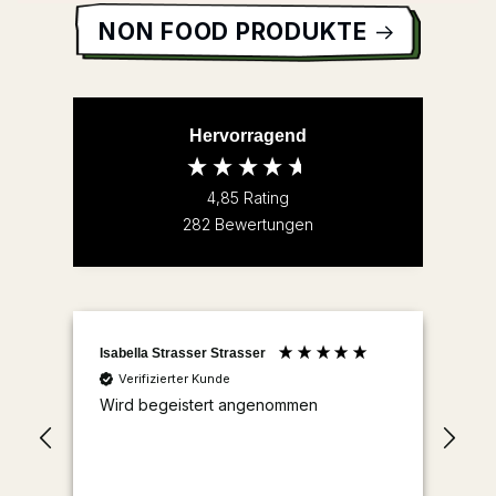
NON FOOD PRODUKTE
Hervorragend
4,85
Rating
282
Bewertungen
Isabella Strasser Strasser
Anonym
Verifizierter Kunde
Verifizier
Wird begeistert angenommen
Tolle Prod
wie wir, ei
hat.