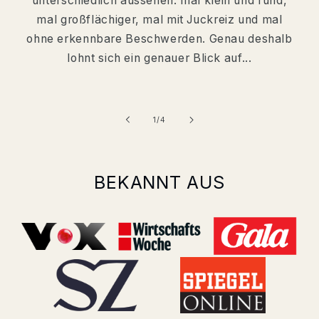
unterschiedlich aussehen: mal klein und rund,
mal großflächiger, mal mit Juckreiz und mal
ohne erkennbare Beschwerden. Genau deshalb
lohnt sich ein genauer Blick auf...
von
1
/
4
BEKANNT AUS