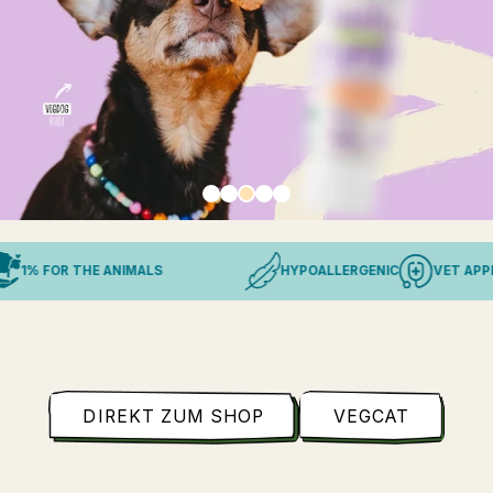
THE ANIMALS
HYPOALLERGENIC
VET APPROVED
DIREKT ZUM SHOP
VEGCAT